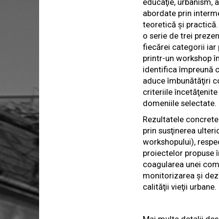
educaţie, urbanism, a
abordate prin inter
teoretică şi practică.
o serie de trei prezen
fiecărei categorii ia
printr-un workshop în
identifica împreună c
aduce îmbunătăţiri con
criteriile încetăţenit
domeniile selectate.
Rezultatele concrete
prin susţinerea ulter
workshopului), respe
proiectelor propuse î
coagularea unei comun
monitorizarea şi dez
calităţii vieţii urbane.