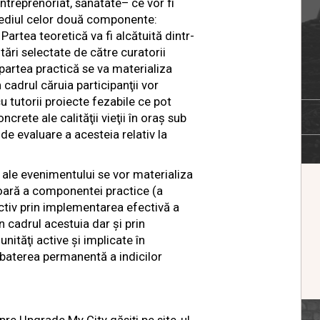
ntreprenoriat, sănătate– ce vor fi
mediul celor două componente:
 Partea teoretică va fi alcătuită dintr-
tări selectate de către curatorii
r partea practică se va materializa
 cadrul căruia participanţii vor
u tutorii proiecte fezabile ce pot
crete ale calităţii vieţii în oraş sub
e de evaluare a acesteia relativ la
 ale evenimentului se vor materializa
ioară a componentei practice (a
ctiv prin implementarea efectivă a
n cadrul acestuia dar şi prin
ităţi active şi implicate în
baterea permanentă a indicilor