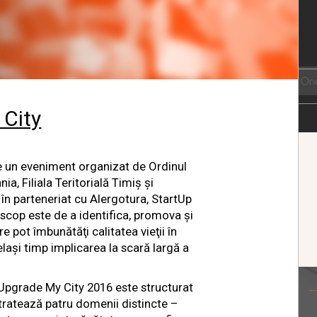
 City
 un eveniment organizat de Ordinul
ia, Filiala Teritorială Timiş şi
 în parteneriat cu Alergotura, StartUp
i scop este de a identifica, promova şi
e pot îmbunătăţi calitatea vieţii în
elaşi timp implicarea la scară largă a
, Upgrade My City 2016 este structurat
 tratează patru domenii distincte –