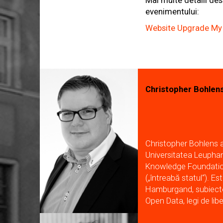
Mai multe detalii des
evenimentului:
Website Upgrade My 
Christopher Bohlen
Christopher Bohlens a 
Universitatea Leupha
Knowledge Foundation
(„întreabă statul“). Es
Hamburgand, subiectel
Open Data, legi de lib