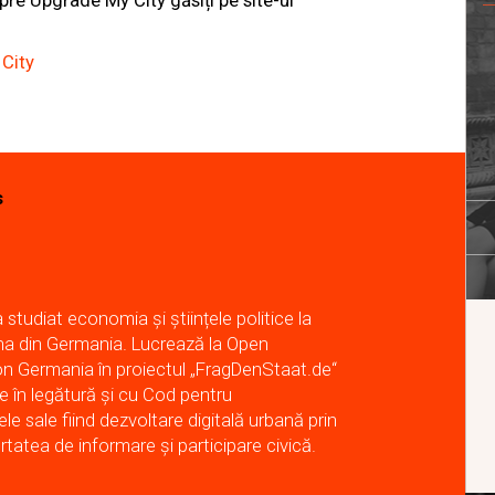
pre Upgrade My City găsiți pe site-ul
City
s
studiat economia și științele politice la
na din Germania. Lucrează la Open
 Germania în proiectul „FragDenStaat.de“
te în legătură și cu Cod pentru
e sale fiind dezvoltare digitală urbană prin
ertatea de informare și participare civică.