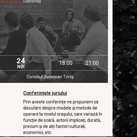
Conferință
24
18:00
21:00
NOI
Consiliul Judeţean Timiş
Conferințele juriului
Prin aceste conferințe ne propunem să
discutăm despre modele și metode de
operare la nivelul orașului, care variază în
funcție de scară, actorii implicați, durată,
precum și de alți factori culturali,
economici, etc.