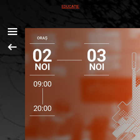
EDUCAȚIE
Toggle
navigation
ORAȘ
02
03
NOI
NOI
09:00
20:00