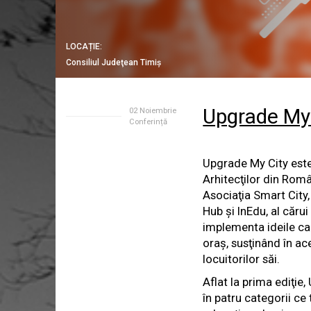
LOCAȚIE:
Consiliul Judeţean Timiş
Upgrade My
02 Noiembrie
Conferință
Upgrade My City este
Arhitecţilor din Român
Asociaţia Smart City,
Hub şi InEdu, al căru
implementa ideile car
oraş, susţinând în ac
locuitorilor săi.
Aflat la prima ediţie
în patru categorii ce