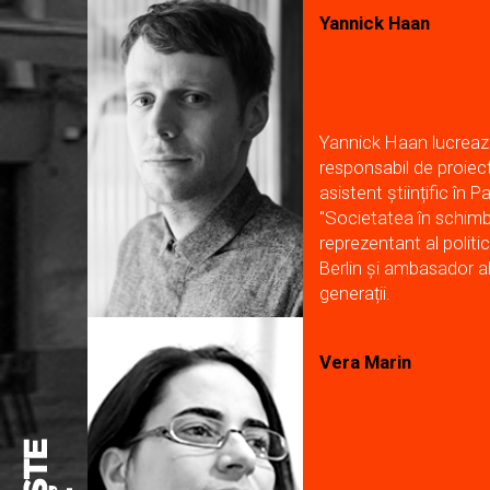
Yannick Haan
Yannick Haan lucrează 
responsabil de proiect
asistent științific în 
"Societatea în schimb
reprezentant al politi
Berlin și ambasador al
generații.
Vera Marin