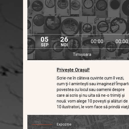
05
26
00:00
00:00
SEP
NOI
Timișoara
Privește Orașul!
Scrie-ne în câteva cuvinte cum îl vezi,
cum ţi-l aminteşti sau imaginezi! Împar
povestea cu locul sau oamenii despre
care ai scris şi nu uita să ne-o trimiţi şi
nouă: vom alege 10 poveşti şi alături de
10 ilustratori, le vom face să prindă viaţ
prin oraş.
Expoziție