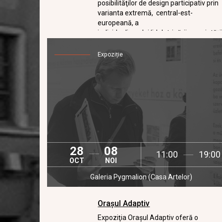
posibilităţilor de design participativ prin
varianta extremă, central-est-
europeană, a
individualismului/idolatrizării proprietăţi
private.
Expoziție
28
08
11:00
19:00
OCT
NOI
Galeria Pygmalion (Casa Artelor)
Orașul Adaptiv
Expoziţia Oraşul Adaptiv oferă o