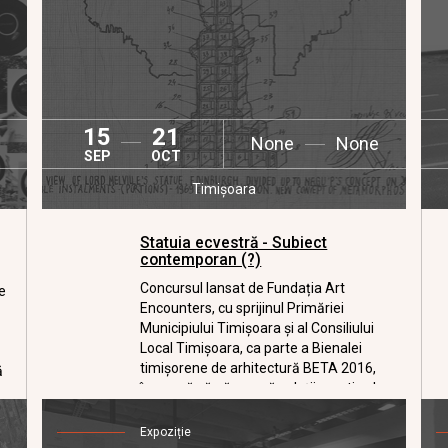
15
21
None
None
SEP
OCT
Timișoara
Statuia ecvestră - Subiect
contemporan (?)
Concursul lansat de Fundația Art
te
Encounters, cu sprijinul Primăriei
Municipiului Timișoara și al Consiliului
Local Timișoara, ca parte a Bienalei
timișorene de arhitectură BETA 2016,
ă
încearcă să găsească soluții creative la
provocările ridicate de tema: “Statuia
ecvestră – Subiect contemporan (?)”.
Expoziție