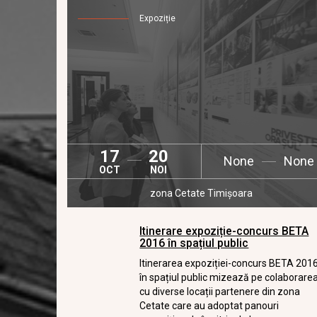
Expoziție
17
20
None
None
OCT
NOI
zona Cetate Timișoara
Itinerare expoziție-concurs BETA
2016 în spațiul public
Itinerarea expoziției-concurs BETA 201
în spațiul public mizează pe colaborare
cu diverse locații partenere din zona
Cetate care au adoptat panouri