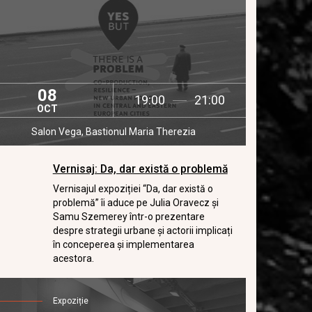
08
19:00
21:00
OCT
Salon Vega, Bastionul Maria Therezia
Vernisaj: Da, dar există o problemă
Vernisajul expoziției “Da, dar există o
problemă” îi aduce pe Julia Oravecz și
Samu Szemerey într-o prezentare
despre strategii urbane și actorii implicați
în conceperea și implementarea
acestora.
Expoziție