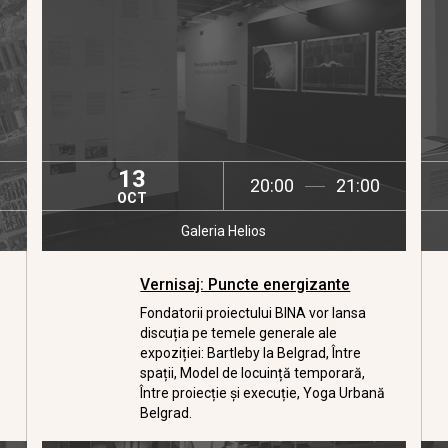
13
20:00
21:00
OCT
Galeria Helios
Vernisaj: Puncte energizante
Fondatorii proiectului BINA vor lansa
discuția pe temele generale ale
expoziției: Bartleby la Belgrad, Între
spații, Model de locuință temporară,
Între proiecție și execuție, Yoga Urbană
Belgrad.