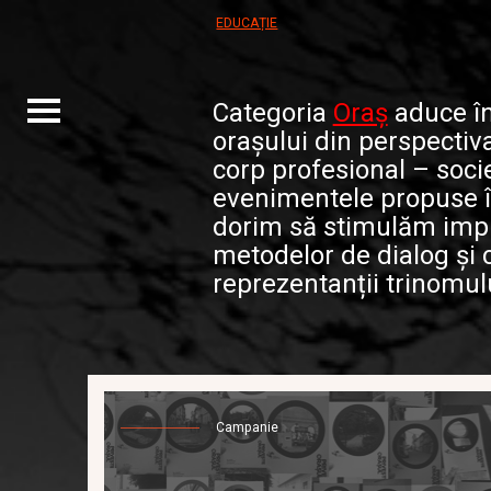
EDUCAȚIE
Categoria
Oraș
aduce în
Toggle
navigation
orașului din perspectiv
corp profesional – socie
evenimentele propuse în
dorim să stimulăm impl
metodelor de dialog și 
reprezentanții trinomul
Campanie