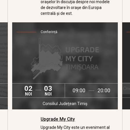
oraşelor în discuţia despre noi modele
de dezvoltare în oraşe din Europa
centrală şi de est.
i
Conferință
02
03
09:00
20:00
NOI
NOI
Consiliul Judeţean Timiş
Upgrade My City
Upgrade My City este un eveniment al