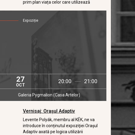
prim plan viața celor care utilizează
aceste spații.
Expoziție
27
20:00
21:00
OCT
Galeria Pygmalion (Casa Artelor)
Vernisaj: Orașul Adaptiv
Levente Polyák, membru al KÉK, ne va
introduce în conținutul expoziţiei Oraşul
Adaptiv axată pe logica utilizării