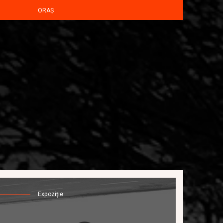
ORAȘ
Expoziție