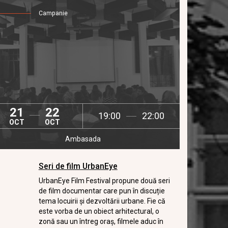
Campanie
21
22
19:00
22:00
OCT
OCT
Ambasada
Seri de film UrbanEye
UrbanEye Film Festival propune două seri
de film documentar care pun în discuție
tema locuirii și dezvoltării urbane. Fie că
este vorba de un obiect arhitectural, o
zonă sau un întreg oraș, filmele aduc în