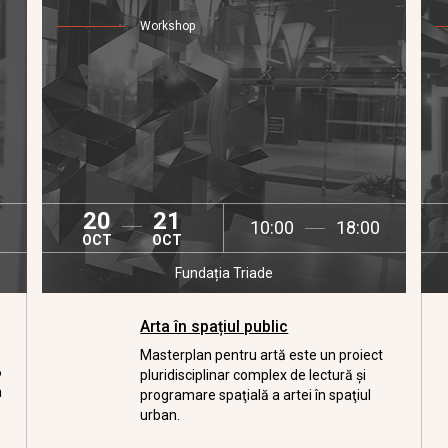
Workshop
20
21
10:00
18:00
OCT
OCT
Fundația Triade
Arta în spațiul public
Masterplan pentru artă este un proiect
6
pluridisciplinar complex de lectură şi
a
programare spaţială a artei în spaţiul
urban.