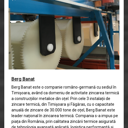
Berg Banat
Berg Banat este o companie româno-germană cu sediul în
Timișoara, având ca domeniu de activitate zincarea termică
a construcțiilor metalice din oțel. Prin cele 3 instalații de
zincare termică, din Timișoara și Făgăras, cu o capacitate
anuală de zincare de 30.000 tone de oțel, Berg Banat este
leader național în zincarea termică. Compania s-a impus pe
piața din România, prin calitatea zincării termice asigurată
de tehnologia avansată aplicată, logistica performantă și