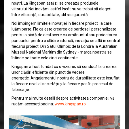
noștri. La Kingspan astăzi se creează produsele
viitorului. Noi inovăm, astfel încât nu va trebui să alegeți
între eficiență, durabilitate, stil și siguranță.
Noi împingem limitele inovației în fiecare proiect la care
luăm parte. Fie că este crearea de pardoseli personalizate
pentru o piață de desfacere cu amănuntul sau proiectarea
panourilor pentru o clădire istorică, inovația se află în centrul
fiecărui proiect. Din Satul Olimpic de la Londra la Australian
Muzeul National Maritim din Sydney - marca noastră se
întinde pe toate cele cinci continente.
Kingspan a fost fondat cu o viziune; să conducă la crearea
unor clădiri eficiente din punct de vedere
energetic. Angajamentul nostru de durabilitate este insuflat
la fiecare nivel al societății și la fiecare pas în procesul de
fabricație.
Pentru mai multe detalii despre activitatea companiei, vă
rugăm accesați pagina:
www.kingspan.ro