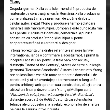
Ytong
Grupului german Xella este lider mondial în producția de
materiale de construcții și var. În România, Xella produce și
comercializează marca premium de zidărie din beton
celular autoclavizat Ytong și produsele termoizolatoare
minerale sub marca Multipor. Compania este cunoscută mai
ales pentru clădirile rezidențiale, comerciale și publice
construite cu produse Ytong și Multipor și pentru
cooperarea strânsă cu arhitecți și designeri.
Ytong reprezintă una dintre referinţele majore la nivel
internațional, iar ca o confirmare a acestui fapt, a primit la
începutul acestui an, pentru a treia oară consecutiv,
distincţia “Brand of the Century”, oferită de către publicaţia
germană “Deutsche Standards”. Sistemul constructiv Ytong
are aplicabilitate vastă în toate sectoarele domeniului de
construcții și oferă avantaje pe termen scurt și lung, atât
pentru arhitecți, antreprenori sau constructori, cât și pentru
utilizatorii finali și dezvoltatori. Ytong și Multipor sunt
“
Furnizori de soluţii pentru Locuinţe Verzi din România
”,
distincţie acordată de RoGBC datorită caracteristicilor
tehnice ale produselor și a nivelului economiilor de energie
pe care le asigură într-o locuință.