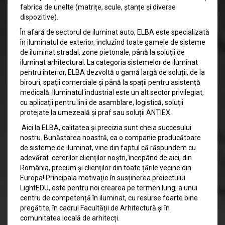
fabrica de unelte (matrițe, scule, ștanțe și diverse
dispozitive).
În afară de sectorul de iluminat auto, ELBA este specializată
în iluminatul de exterior, incluzînd toate gamele de sisteme
de iluminat stradal, zone pietonale, până la soluții de
iluminat arhitectural. La categoria sistemelor de iluminat
pentru interior, ELBA dezvoltă o gamă largă de soluții, de la
birouri, spații comerciale și până la spații pentru asistență
medicală. Iluminatul industrial este un alt sector privilegiat,
cu aplicații pentru linii de asamblare, logistică, soluții
protejate la umezeală și praf sau soluții ANTIEX.
Aici la ELBA, calitatea și precizia sunt cheia succesului
nostru. Bunăstarea noastră, ca o companie producătoare
de sisteme de iluminat, vine din faptul că răspundem cu
adevărat cererilor clienților noștri, începând de aici, din
România, precum și clienților din toate țările vecine din
Europa! Principala motivație în susținerea proiectului
LightEDU, este pentru noi crearea pe termen lung, a unui
centru de competență în iluminat, cu resurse foarte bine
pregătite, în cadrul Facultății de Arhitectură și în
comunitatea locală de arhitecți.