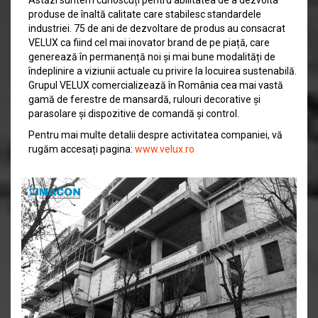
Astăzi suntem cunoscuți pentru abilitatea de a dezvolta
produse de înaltă calitate care stabilesc standardele
industriei. 75 de ani de dezvoltare de produs au consacrat
VELUX ca fiind cel mai inovator brand de pe piață, care
generează în permanență noi și mai bune modalități de
îndeplinire a viziunii actuale cu privire la locuirea sustenabilă.
Grupul VELUX comercializează în România cea mai vastă
gamă de ferestre de mansardă, rulouri decorative și
parasolare și dispozitive de comandă și control.
Pentru mai multe detalii despre activitatea companiei, vă
rugăm accesați pagina:
www.velux.ro