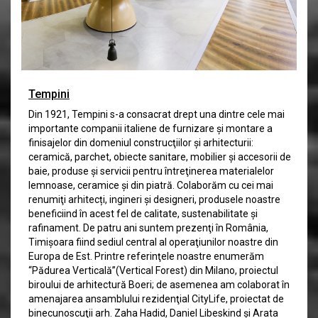
Tempini
Din 1921, Tempini s-a consacrat drept una dintre cele mai
importante companii italiene de furnizare şi montare a
finisajelor din domeniul construcţiilor şi arhitecturii:
ceramică, parchet, obiecte sanitare, mobilier şi accesorii de
baie, produse şi servicii pentru întreţinerea materialelor
lemnoase, ceramice şi din piatră. Colaborăm cu cei mai
renumiţi arhitecți, ingineri şi designeri, produsele noastre
beneficiind în acest fel de calitate, sustenabilitate și
rafinament. De patru ani suntem prezenţi în România,
Timişoara fiind sediul central al operaţiunilor noastre din
Europa de Est. Printre referinţele noastre enumerăm
“Pădurea Verticală”(Vertical Forest) din Milano, proiectul
biroului de arhitectură Boeri; de asemenea am colaborat în
amenajarea ansamblului rezidenţial CityLife, proiectat de
binecunoscuţii arh. Zaha Hadid, Daniel Libeskind şi Arata