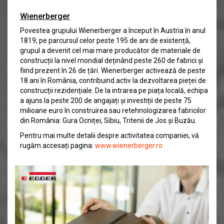
Wienerberger
Povestea grupului Wienerberger a început în Austria în anul
1819, pe parcursul celor peste 195 de ani de existență,
grupul a devenit cel mai mare producător de materiale de
construcții la nivel mondial deținând peste 260 de fabrici și
fiind prezent în 26 de țări. Wienerberger activează de peste
18 ani în România, contribuind activ la dezvoltarea pieței de
construcții rezidențiale. De la intrarea pe piața locală, echipa
a ajuns la peste 200 de angajați și investiții de peste 75
milioane euro în construirea sau retehnologizarea fabricilor
din România: Gura Ocniței, Sibiu, Tritenii de Jos și Buzău.
Pentru mai multe detalii despre activitatea companiei, vă
rugăm accesați pagina:
www.wienerberger.ro