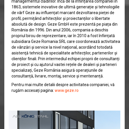
managementul clădirilor. Încă de la înființarea companiei în
1863, sistemele inovative de ultimă generație și tehnologiile
de vârf Geze au influențat marcant dezvoltarea pieței de
profil, permițând arhitecților și proiectanților o libertate
absolută de design. Geze GmbH este prezentă pe piața din
România din 1996. Din anul 2006, compania a deschis
propriul birou de reprezentare, iar în 2010 a fost înființată
subsidiara Geze Romania SRL care coordonează activitatea
de vânzări și service la nivel naţional, acordând totodată
asistenţă tehnică de specialitate arhitecților, partenerilor și
clienților finali. Prin intermediul echipei proprii de consultanți
de proiect și cu ajutorul vastei rețele de dealeri și parteneri
specializați, Geze România asigură operațiunile de
consultanță, livrare, montaj, service și mentenanță.
Pentru mai multe detalii despre activitatea companiei, vă
rugăm accesați pagina:
www.geze.ro