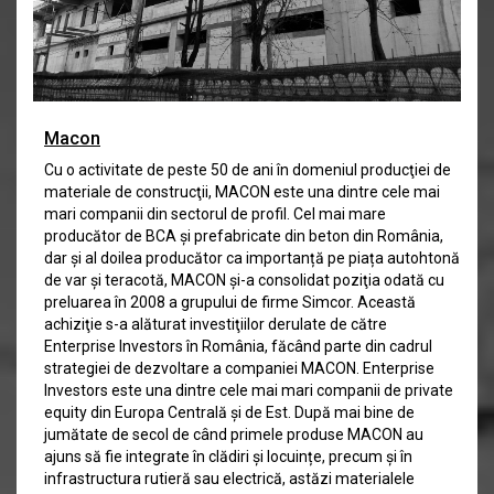
Macon
Cu o activitate de peste 50 de ani în domeniul producţiei de
materiale de construcţii, MACON este una dintre cele mai
mari companii din sectorul de profil. Cel mai mare
producător de BCA și prefabricate din beton din România,
dar și al doilea producător ca importanță pe piața autohtonă
de var și teracotă, MACON şi-a consolidat poziţia odată cu
preluarea în 2008 a grupului de firme Simcor. Această
achiziţie s-a alăturat investiţiilor derulate de către
Enterprise Investors în România, făcând parte din cadrul
strategiei de dezvoltare a companiei MACON. Enterprise
Investors este una dintre cele mai mari companii de private
equity din Europa Centrală şi de Est. După mai bine de
jumătate de secol de când primele produse MACON au
ajuns să fie integrate în clădiri și locuințe, precum și în
infrastructura rutieră sau electrică, astăzi materialele