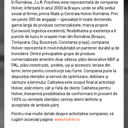
În România, J.u.A. Frischeis este reprezentată de compania
Holver, înființată în anul 2000 la Brașov, unde se află sediul
social al firmei, prima filială și Centrala Holver România. Prin
cei peste 300 de angajați – specialiști în toate domeniile,
gama largă de produse comercializate, marca proprie
Eurowood, logistica excelentă, flexibilitatea și existența a 6
puncte de lucru în orașele mari din România (Brașov,
Timișoara, Cluj, București, Constanța și Iași), compania
Holver reprezintă în mod indubitabil un partener durabil și de
încredere. Dintre principalele grupe de produse
comercializate amintim doar câteva: plăci decorative MDF și
PAL, plăci construcții, podele, uși și accesorii, terase din
lemn, lemn pentru construcții sau furnir. Compania pune la
dispoziția clienților și servicii de optimizare, debitare și
căntuire a lemnului. Calitatea este scopul final al activităţii
Holver, atât intern, cât şi fată de clienţi. Calitatea pentru
Holver, înseamnă posibilitatea de conformare în procent de
100% cu cerinţele clienţilor, cerinţe atent definite şi
acceptate de ambele părţi.
Pentru mai multe detalii despre activitatea companiei, vă
rugăm accesați pagina:
www.holver.ro