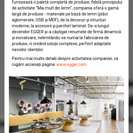
furnizează o paletă completă de produse; fidelă principiului
de activitate "Mai mult din lemn", compania oferă o gamă
largă de produse - materiale pe bază de lemn (plăci
aglomerate, OSB și MDF), de la decoruri și structuri
moderne, la accesorii și parchet laminat. De-a lungul
deceniilor EGGER și-a câștigat renumele de firmă dinamică
și inovatoare, nelimitându-se numai la fabricarea de
produse, ci creând soluții complexe, perfect adaptate
nevoilor clienților.
Pentru mai multe detalii despre activitatea companiei, vă
rugăm accesați pagina:
www.egger.com