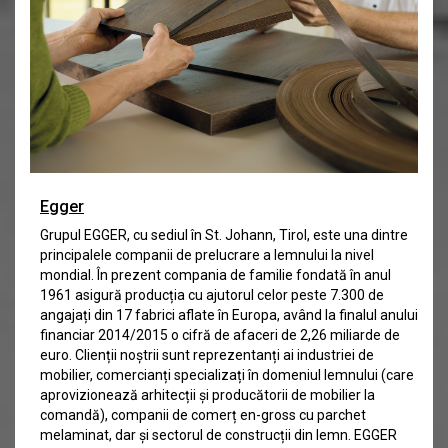
Egger
Grupul EGGER, cu sediul în St. Johann, Tirol, este una dintre
principalele companii de prelucrare a lemnului la nivel
mondial. În prezent compania de familie fondată în anul
1961 asigură producția cu ajutorul celor peste 7.300 de
angajați din 17 fabrici aflate în Europa, având la finalul anului
financiar 2014/2015 o cifră de afaceri de 2,26 miliarde de
euro. Clienții noștrii sunt reprezentanți ai industriei de
mobilier, comercianți specializați în domeniul lemnului (care
aprovizionează arhitecții și producătorii de mobilier la
comandă), companii de comerț en-gross cu parchet
melaminat, dar și sectorul de construcții din lemn. EGGER