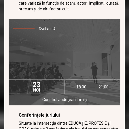
care variază în funcție de scară, actorii implicați, durată,
precum și de alți factori cult...
Conferință
23
18:00
21:00
NOI
Consiliul Judeţean Timiş
Conferințele juriului
Situate la intersecția dintre EDUCAȚIE, PROFESIE și