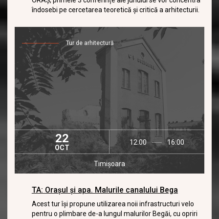
ORAȘ, primele 3 conferințe ale juriului se vor concentra
îndosebi pe cercetarea teoretică și critică a arhitecturii.
Tur de arhitectură
22
12:00
16:00
OCT
Timișoara
TA: Orașul și apa. Malurile canalului Bega
Acest tur îşi propune utilizarea noii infrastructuri velo
pentru o plimbare de-a lungul malurilor Begăi, cu opriri