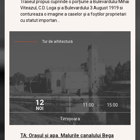
Traseul propus cuprinde o porțiune a Bulevardului Mihai
Viteazul, C.D. Loga și a Bulevardului 3 August 1919 si
contureaza o imagine a caselor și a foștilor proprietari
cu statut importan...
Tur de arhitectură
12
11:00
15:00
NOI
Timișoara
TA: Orașul și apa. Malurile canalului Bega