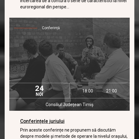
încercarea de a contura o serie de caracteristici la nivel
euroregional din perspe...
Conferință
24
18:00
21:00
NOI
Consiliul Judeţean Timiş
Conferințele juriului
Prin aceste conferințe ne propunem să discutăm
despre modele și metode de operare la nivelul orașului,