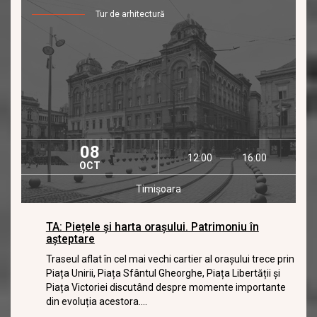
Tur de arhitectură
08
12:00
16:00
OCT
Timișoara
TA: Piețele și harta orașului. Patrimoniu în
așteptare
Traseul aflat în cel mai vechi cartier al orașului trece prin
Piața Unirii, Piața Sfântul Gheorghe, Piața Libertății și
Piața Victoriei discutând despre momente importante
din evoluția acestora....