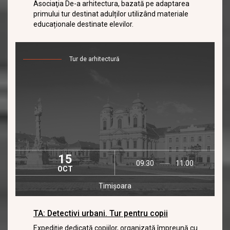
Asociaţia De-a arhitectura, bazată pe adaptarea
primului tur destinat adulților utilizând materiale
educaționale destinate elevilor.
Tur de arhitectură
15
09:30
11:00
OCT
Timișoara
TA: Detectivi urbani. Tur pentru copii
Expediţie dedicată copiilor, organizată împreună cu