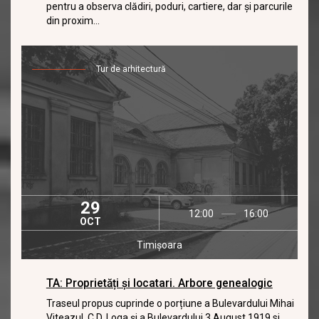
pentru a observa clădiri, poduri, cartiere, dar şi parcurile
din proxim...
Tur de arhitectură
29
12:00
16:00
OCT
Timișoara
TA: Proprietăți și locatari. Arbore genealogic
Traseul propus cuprinde o porțiune a Bulevardului Mihai
Viteazul, C.D. Loga și a Bulevardului 3 August 1919 si