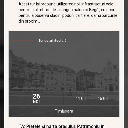
Acest tur îşi propune utilizarea noii infrastructuri velo
pentru o plimbare de-a lungul malurilor Begăi, cu opriri
pentru a observa clădiri, poduri, cartiere, dar şi parcurile
din proxim...
Tur de arhitectură
26
11:00
15:00
NOI
Timișoara
TA: Piețele și harta orașului. Patrimoniu în