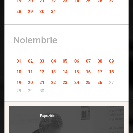
19
20
21
22
23
24
25
26
27
28
29
30
31
Noiembrie
01
02
03
04
05
06
07
08
09
10
11
12
13
14
15
16
17
18
19
20
21
22
23
24
25
26
27
28
29
30
Expoziție