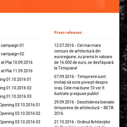
Press releases:
 campaign 01
12.07.2016 - Cel mai mare
concurs de arhitectură din
 campaign 02
euroregiune, cu premii în valoare
at Plai 10.09.2016
de 16.000 de euro, se desfășoară
la Timișoara!
at Plai 11.09.2016
07.09.2016 - Timișorenii sunt
ng 01.10.2016 01
invitați să scrie povești despre
ng 01.10.2016 02
oraș. Cele mai bune 10 vor fi
ilustrate și expuse public!
ng 01.10.2016 03
29.09.2016 - Deschiderea bienalei
Opening 03.10.2016 01
timișorene de arhitectură – BETA
Opening 03.10.2016 02
2016
Opening 03.10.2016 03
21.10.2016 - Ordinul Arhitecților