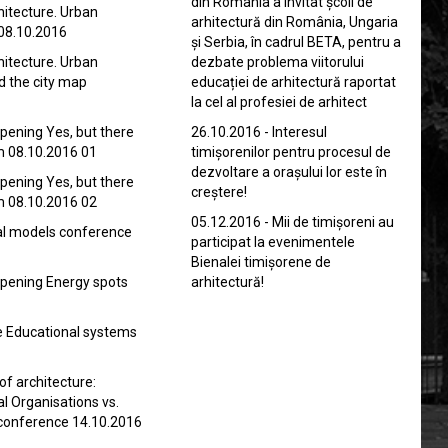
din România a invitat școli de
hitecture. Urban
arhitectură din România, Ungaria
 08.10.2016
și Serbia, în cadrul BETA, pentru a
hitecture. Urban
dezbate problema viitorului
d the city map
educației de arhitectură raportat
la cel al profesiei de arhitect
opening Yes, but there
26.10.2016 - Interesul
m 08.10.2016 01
timișorenilor pentru procesul de
dezvoltare a orașului lor este în
opening Yes, but there
creștere!
m 08.10.2016 02
05.12.2016 - Mii de timișoreni au
l models conference
participat la evenimentele
Bienalei timișorene de
opening Energy spots
arhitectură!
 Educational systems
of architecture:
l Organisations vs.
onference 14.10.2016