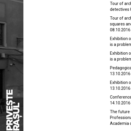
Tour of arc
detectives
Tour of arc
squares an
08.10.2016
Exhibition 
is a proble
Exhibition 
is a proble
Pedagogica
13.10.2016
Exhibition 
13.10.2016
Conference
14.10.2016
The future 
Professiona
Academia c