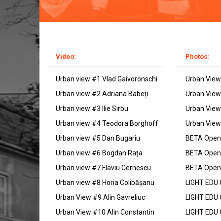
Video:
Photos:
Urban view #1 Vlad Gaivoronschi
Urban View
Urban view #2 Adriana Babeți
Urban View
Urban view #3 Ilie Sirbu
Urban View 
Urban view #4 Teodora Borghoff
Urban View 
Urban view #5 Dan Bugariu
BETA Openi
Urban view #6 Bogdan Rața
BETA Openi
Urban view #7 Flaviu Cernescu
BETA Openi
Urban view #8 Horia Colibășanu
LIGHT EDU 
Urban View #9 Alin Gavreliuc
LIGHT EDU 
Urban View #10 Alin Constantin
LIGHT EDU 