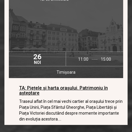
26
11:00
15:00
NOI
Timișoara
TA: Piețele și harta orașului. Patrimoniu în
așteptare
Traseul aflat în cel mai vechi cartier al orașului trece prin
Piața Unirii, Piața Sfântul Gheorghe, Piața Libertății și
Piața Victoriei discutând despre momente importante
din evoluția acestora....