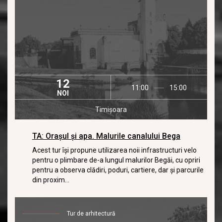
12
11:00
15:00
NOI
Timișoara
TA: Orașul și apa. Malurile canalului Bega
Acest tur îşi propune utilizarea noii infrastructuri velo
pentru o plimbare de-a lungul malurilor Begăi, cu opriri
pentru a observa clădiri, poduri, cartiere, dar şi parcurile
din proxim...
Tur de arhitectură