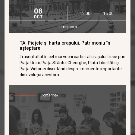
08
12:00
16:00
OCT
Timișoara
TA: Piețele și harta orașului. Patrimoniu în
așteptare
Traseul aflat în cel mai vechi cartier al orașului trece prin
Piața Unirii, Piața Sfântul Gheorghe, Piața Libertății și
Piața Victoriei discutând despre momente importante
din evoluția acestora....
Conferință