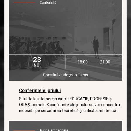
Conferință
23
18:00
21:00
NOI
Consiliul Judeţean Timiş
Conferințele juriului
Situate la intersecția dintre EDUCAȚIE, PROFESIE și
ORAȘ, primele 3 conferințe ale juriului se vor concentra
îndosebi pe cercetarea teoretică și critică a arhitecturii.
Tur de arhitectură